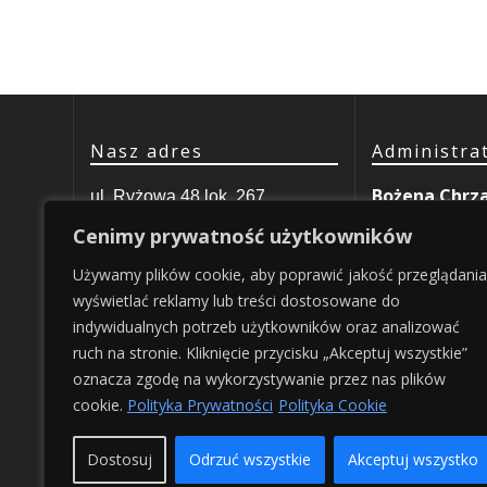
Nasz adres
Administra
Bożena Chrz
ul. Ryżowa 48 lok. 267
Mob.
+48 538
02-495 Warszawa
Cenimy prywatność użytkowników
skorosze9@op
Używamy plików cookie, aby poprawić jakość przeglądania
Mob.
+48 660 214 114
Obsługa k
wyświetlać reklamy lub treści dostosowane do
E-Mail:
zarzad@skorosze9.org
indywidualnych potrzeb użytkowników oraz analizować
Michał Rusak
ruch na stronie. Kliknięcie przycisku „Akceptuj wszystkie”
NIP: 5222930038
Mob.
+48 502
oznacza zgodę na wykorzystywanie przez nas plików
REGON: 141997834
skorosze9@ks
cookie.
Polityka Prywatności
Polityka Cookie
Zaloguj / Wyloguj
Wyszukaj
Dostosuj
Odrzuć wszystkie
Akceptuj wszystko
SZUKAJ